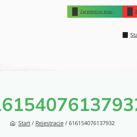
Zarejestruj psa/kota
St
1615407613793
Start
/
Rejestracje
/
616154076137932