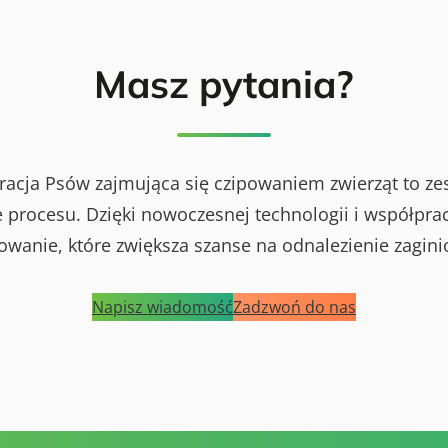
Masz pytania?
racja Psów zajmująca się czipowaniem zwierząt to ze
procesu. Dzięki nowoczesnej technologii i współprac
powanie, które zwiększa szanse na odnalezienie zagini
Napisz wiadomość
Zadzwoń do nas