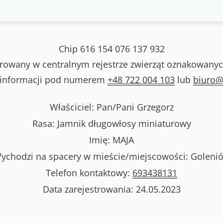
Chip
616 154 076 137 932
strowany w centralnym rejestrze zwierząt oznakowanyc
 informacji pod numerem
+48 722 004 103
lub
biuro@
Właściciel: Pan/Pani
Grzegorz
Rasa:
Jamnik długowłosy miniaturowy
Imię:
MAJA
ychodzi na spacery w mieście/miejscowości:
Goleni
Telefon kontaktowy:
693438131
Data zarejestrowania:
24.05.2023