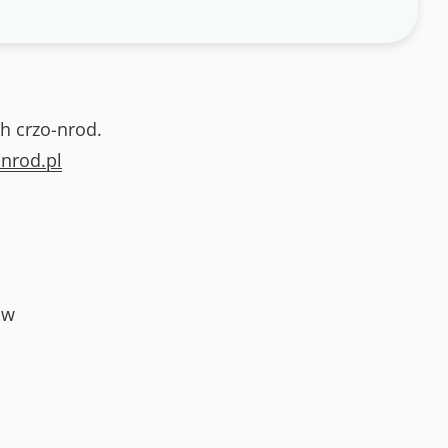
h crzo-nrod.
nrod.pl
ów