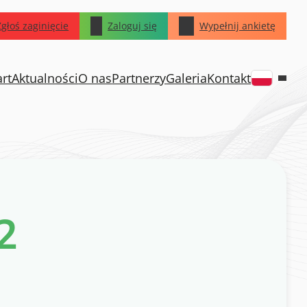
Zgłoś zaginięcie
Zaloguj się
Wypełnij ankietę
art
Aktualności
O nas
Partnerzy
Galeria
Kontakt
2