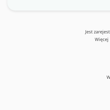
Jest zareje
Więcej
W