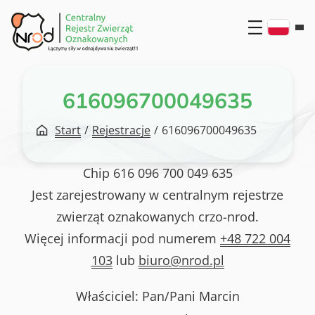
Przejdź
do
treści
616096700049635
Start
/
Rejestracje
/
616096700049635
Chip
616 096 700 049 635
Jest zarejestrowany w centralnym rejestrze
zwierząt oznakowanych crzo-nrod.
Więcej informacji pod numerem
+48 722 004
103
lub
biuro@nrod.pl
Właściciel: Pan/Pani
Marcin