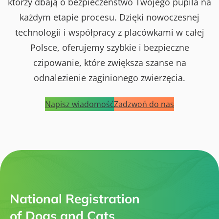
którzy dbają o bezpieczeństwo Twojego pupila na
każdym etapie procesu. Dzięki nowoczesnej
technologii i współpracy z placówkami w całej
Polsce, oferujemy szybkie i bezpieczne
czipowanie, które zwiększa szanse na
odnalezienie zaginionego zwierzęcia.
Napisz wiadomość
Zadzwoń do nas
National Registration
of Dogs and Cats