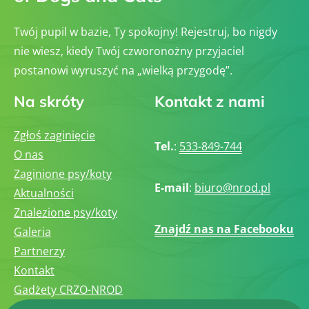
Twój pupil w bazie, Ty spokojny! Rejestruj, bo nigdy
nie wiesz, kiedy Twój czworonożny przyjaciel
postanowi wyruszyć na „wielką przygodę”.
Na skróty
Kontakt z nami
Zgłoś zaginięcie
Tel.
:
533-849-744
O nas
Zaginione psy/koty
E-mail
:
biuro@nrod.pl
Aktualności
Znalezione psy/koty
Znajdź nas na Facebooku
Galeria
Partnerzy
Kontakt
Gadżety CRZO-NROD