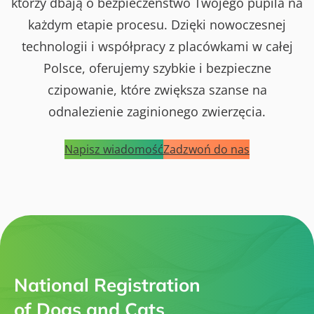
którzy dbają o bezpieczeństwo Twojego pupila na
każdym etapie procesu. Dzięki nowoczesnej
technologii i współpracy z placówkami w całej
Polsce, oferujemy szybkie i bezpieczne
czipowanie, które zwiększa szanse na
odnalezienie zaginionego zwierzęcia.
Napisz wiadomość
Zadzwoń do nas
National Registration
of Dogs and Cats