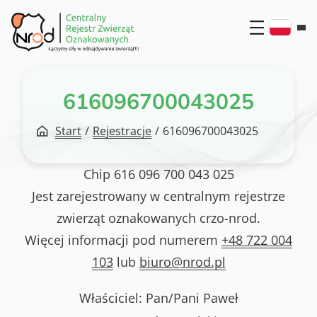
Przejdź
do
treści
616096700043025
Start
/
Rejestracje
/
616096700043025
Chip
616 096 700 043 025
Jest zarejestrowany w centralnym rejestrze
zwierząt oznakowanych crzo-nrod.
Więcej informacji pod numerem
+48 722 004
103
lub
biuro@nrod.pl
Właściciel: Pan/Pani
Paweł