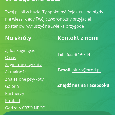
Twój pupil w bazie, Ty spokojny! Rejestruj, bo nigdy
nie wiesz, kiedy Twój czworonożny przyjaciel
postanowi wyruszyć na „wielką przygodę”.
Na skróty
Kontakt z nami
Zgłoś zaginięcie
Tel.
:
533-849-744
O nas
Zaginione psy/koty
E-mail
:
biuro@nrod.pl
Aktualności
Znalezione psy/koty
Znajdź nas na Facebooku
Galeria
Partnerzy
Kontakt
Gadżety CRZO-NROD