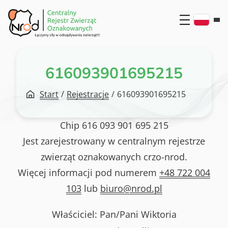
Przejdź
do
treści
616093901695215
Start
/
Rejestracje
/
616093901695215
Chip
616 093 901 695 215
Jest zarejestrowany w centralnym rejestrze
zwierząt oznakowanych crzo-nrod.
Więcej informacji pod numerem
+48 722 004
103
lub
biuro@nrod.pl
Właściciel: Pan/Pani
Wiktoria