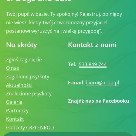
Twój pupil w bazie, Ty spokojny! Rejestruj, bo nigdy
nie wiesz, kiedy Twój czworonożny przyjaciel
postanowi wyruszyć na „wielką przygodę”.
Na skróty
Kontakt z nami
Zgłoś zaginięcie
Tel.
:
533-849-744
O nas
Zaginione psy/koty
E-mail
:
biuro@nrod.pl
Aktualności
Znalezione psy/koty
Znajdź nas na Facebooku
Galeria
Partnerzy
Kontakt
Gadżety CRZO-NROD