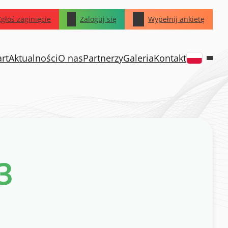
Zgłoś zaginięcie
Zaloguj się
Wypełnij ankietę
art
Aktualności
O nas
Partnerzy
Galeria
Kontakt
3