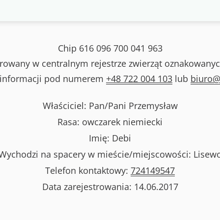
Chip
616 096 700 041 963
strowany w centralnym rejestrze zwierząt oznakowanyc
 informacji pod numerem
+48 722 004 103
lub
biuro@
Właściciel: Pan/Pani
Przemysław
Rasa:
owczarek niemiecki
Imię:
Debi
Wychodzi na spacery w mieście/miejscowości:
Lisew
Telefon kontaktowy:
724149547
Data zarejestrowania:
14.06.2017