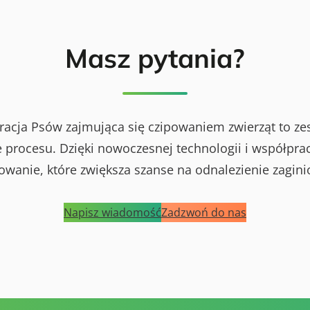
Masz pytania?
racja Psów zajmująca się czipowaniem zwierząt to ze
procesu. Dzięki nowoczesnej technologii i współprac
powanie, które zwiększa szanse na odnalezienie zagini
Napisz wiadomość
Zadzwoń do nas