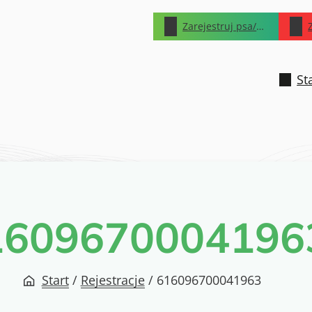
Zarejestruj psa/kota
St
1609670004196
Start
/
Rejestracje
/
616096700041963