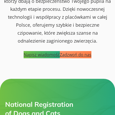
którzy dbają o bezpieczeństwo Twojego pupila na
każdym etapie procesu. Dzięki nowoczesnej
technologii i współpracy z placówkami w całej
Polsce, oferujemy szybkie i bezpieczne
czipowanie, które zwiększa szanse na
odnalezienie zaginionego zwierzęcia.
Napisz wiadomość
Zadzwoń do nas
National Registration
of Dogs and Cats