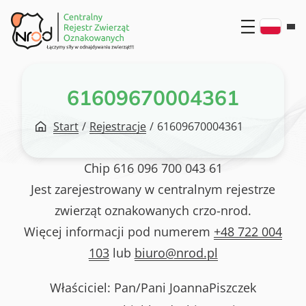
Przejdź
do
treści
61609670004361
Start
/
Rejestracje
/
61609670004361
Chip
616 096 700 043 61
Jest zarejestrowany w centralnym rejestrze
zwierząt oznakowanych crzo-nrod.
Więcej informacji pod numerem
+48 722 004
103
lub
biuro@nrod.pl
Właściciel: Pan/Pani
JoannaPiszczek