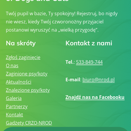
Twój pupil w bazie, Ty spokojny! Rejestruj, bo nigdy
nie wiesz, kiedy Twój czworonożny przyjaciel
postanowi wyruszyć na „wielką przygodę”.
Na skróty
Kontakt z nami
Zgłoś zaginięcie
Tel.
:
533-849-744
O nas
Zaginione psy/koty
E-mail
:
biuro@nrod.pl
Aktualności
Znalezione psy/koty
Znajdź nas na Facebooku
Galeria
Partnerzy
Kontakt
Gadżety CRZO-NROD