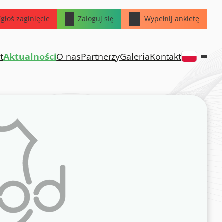
Zgłoś zaginięcie
Zaloguj się
Wypełnij ankietę
t
Aktualności
O nas
Partnerzy
Galeria
Kontakt