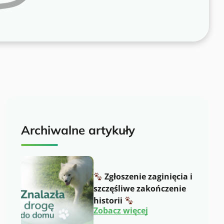
Archiwalne artykuły
Zgłoszenie zaginięcia i
szczęśliwe zakończenie
historii
:
Zobacz więcej