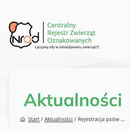
Przejdź
do
treści
Aktualności
Start
/
Aktualności
/
Rejestracja psów w bazie zwierząt oznakowanych – dlaczego to takie ważne?!