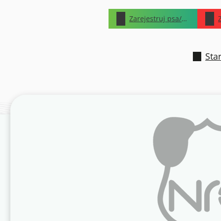
Zarejestruj psa/kota
Star