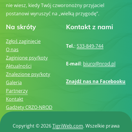
nie wiesz, kiedy Twój czworonożny przyjaciel
postanowi wyruszyć na „wielką przygodę”.
Na skróty
Kontakt z nami
Zgłoś zaginięcie
Tel.
:
533-849-744
O nas
Zaginione psy/koty
E-mail
:
biuro@nrod.pl
Aktualności
Znalezione psy/koty
Znajdź nas na Facebooku
Galeria
Partnerzy
Kontakt
Gadżety CRZO-NROD
Copyright © 2026
TigriWeb.com
. Wszelkie prawa