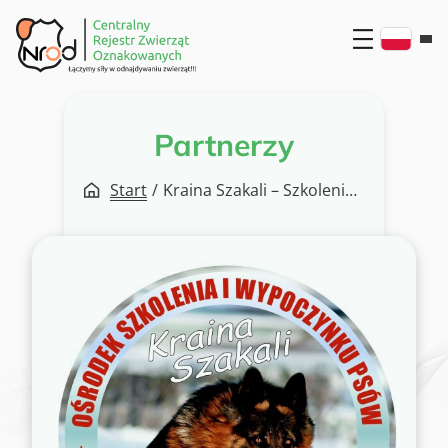
Przejdź
do
treści
Partnerzy
Start
/
Kraina Szakali – Szkolenia Psów Obronnych