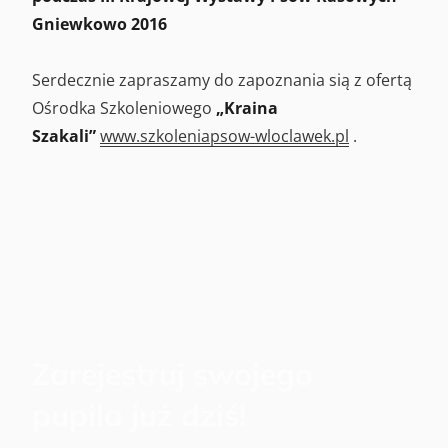
Gniewkowo 2016
Serdecznie zapraszamy do zapoznania sią z ofertą
Ośrodka Szkoleniowego
„Kraina
Szakali”
www.szkoleniapsow-wloclawek.pl
.
Zarejestruj swojego
pupila już dziś!