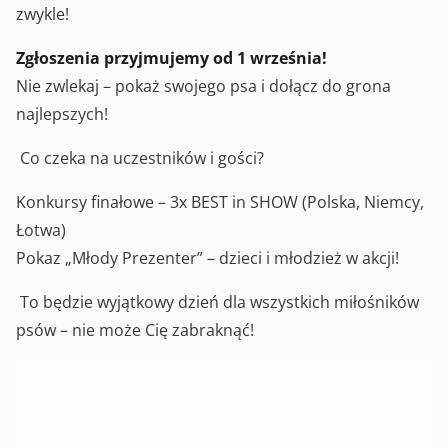
zwykle!
Zgłoszenia przyjmujemy od 1 września!
Nie zwlekaj – pokaż swojego psa i dołącz do grona
najlepszych!
Co czeka na uczestników i gości?
Konkursy finałowe – 3x BEST in SHOW (Polska, Niemcy,
Łotwa)
Pokaz „Młody Prezenter” – dzieci i młodzież w akcji!
To będzie wyjątkowy dzień dla wszystkich miłośników
psów – nie może Cię zabraknąć!
Szczegóły i link do zgłoszeń już wkrótce.
Śledź nasz profil Fb
https://www.facebook.com/ZPRinowroclaw i bądź na