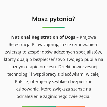
i
w
o
a
e
a
w
i
h
P
y
I
i
s
c
I
s
ó
Masz pytania?
h
I
t
w
o
M
o
R
r
i
r
a
a
ę
i
s
z
d
i
o
National Registration of Dogs
– Krajowa
X
z
w
M
y
y
Rejestracja Psów zajmująca się czipowaniem
i
n
c
ę
a
zwierząt to zespół doświadczonych specjalistów,
h
d
r
o
z
o
którzy dbają o bezpieczeństwo Twojego pupila na
r
y
d
a
n
o
każdym etapie procesu. Dzięki nowoczesnej
z
a
w
I
r
a
technologii i współpracy z placówkami w całej
X
o
W
M
d
y
Polsce, oferujemy szybkie i bezpieczne
i
o
s
ę
w
t
czipowanie, które zwiększa szanse na
d
a
a
z
W
w
odnalezienie zaginionego zwierzęcia.
y
y
a
n
s
P
a
t
s