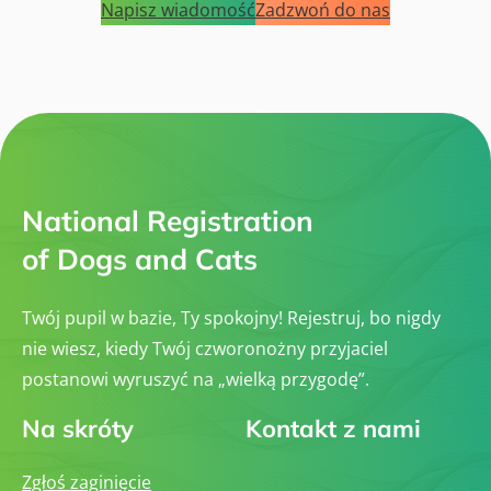
r
Napisz wiadomość
Zadzwoń do nas
a
ó
o
w
w
d
a
R
o
P
a
w
s
s
a
ó
o
W
w
w
y
R
y
s
a
c
t
s
h
a
o
w
w
National Registration
a
y
P
c
of Dogs and Cats
s
h
ó
(
w
C
R
A
Twój pupil w bazie, Ty spokojny! Rejestruj, bo nigdy
a
C
s
,
nie wiesz, kiedy Twój czworonożny przyjaciel
o
C
w
postanowi wyruszyć na „wielką przygodę”.
A
y
C
c
I
Na skróty
Kontakt z nami
h
B
(
,
C
E
A
Zgłoś zaginięcie
U