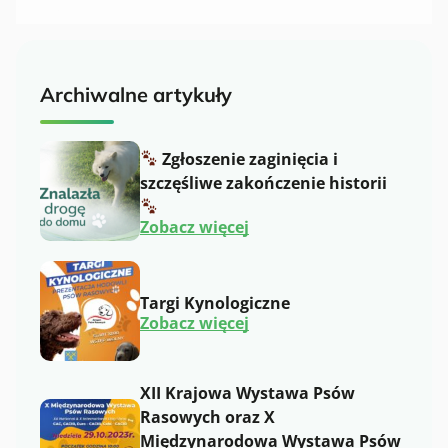
bieżąco!
Archiwalne artykuły
Zgłoszenie zaginięcia i
szczęśliwe zakończenie historii
:
Zobacz więcej
Z
g
ł
Targi Kynologiczne
o
:
s
Zobacz więcej
T
z
a
e
r
n
g
i
XII Krajowa Wystawa Psów
i
e
Rasowych oraz X
K
z
y
a
Międzynarodowa Wystawa Psów