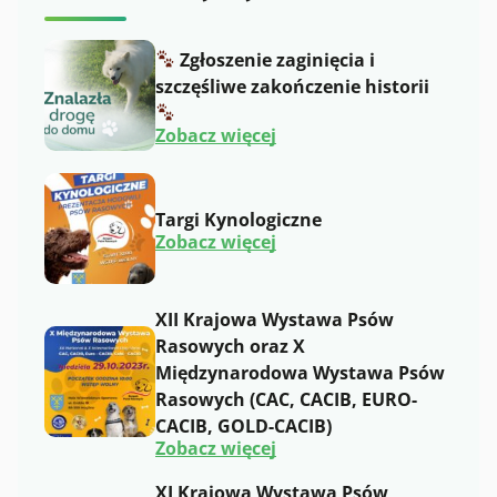
Zgłoszenie zaginięcia i
szczęśliwe zakończenie historii
:
Zobacz więcej
Z
g
ł
Targi Kynologiczne
o
:
s
Zobacz więcej
T
z
a
e
r
n
g
i
XII Krajowa Wystawa Psów
i
e
Rasowych oraz X
K
z
y
a
Międzynarodowa Wystawa Psów
n
g
Rasowych (CAC, CACIB, EURO-
o
i
l
n
CACIB, GOLD-CACIB)
o
i
:
Zobacz więcej
g
ę
X
i
c
I
c
i
XI Krajowa Wystawa Psów