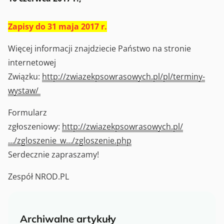
Zapisy do 31 maja 2017 r.
Więcej informacji znajdziecie Państwo na stronie
internetowej
Związku:
http://zwiazekpsowrasowych.pl/pl/terminy-
wystaw/
Formularz
zgłoszeniowy:
http://zwiazekpsowrasowych.pl/
…/zgloszenie_w…/zgloszenie.php
Serdecznie zapraszamy!
Zespół NROD.PL
Archiwalne artykuły