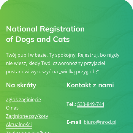
w
w
y
R
y
s
a
c
t
s
h
a
o
w
w
National Registration
a
y
P
c
of Dogs and Cats
s
h
ó
(
w
C
R
A
Twój pupil w bazie, Ty spokojny! Rejestruj, bo nigdy
a
C
s
,
nie wiesz, kiedy Twój czworonożny przyjaciel
o
C
w
postanowi wyruszyć na „wielką przygodę”.
A
y
C
c
I
Na skróty
Kontakt z nami
h
B
(
,
C
E
A
Zgłoś zaginięcie
U
C
Tel.
:
533-849-744
R
O nas
,
O
C
-
Zaginione psy/koty
A
C
E-mail
:
biuro@nrod.pl
C
A
Aktualności
I
C
B
Znalezione psy/koty