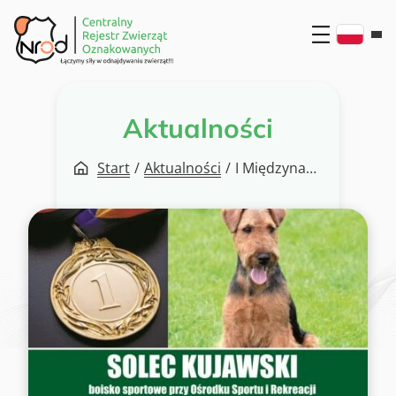
Przejdź
do
treści
Aktualności
Start
/
Aktualności
/
I Międzynarodowa Wystawa Psów Rasowych