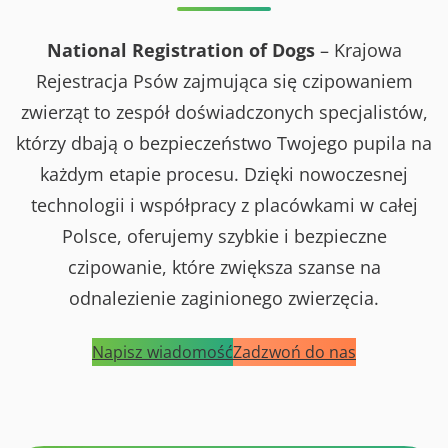
r
i
r
a
a
ę
i
s
z
d
i
o
National Registration of Dogs
– Krajowa
X
z
w
M
y
y
Rejestracja Psów zajmująca się czipowaniem
i
n
c
ę
a
zwierząt to zespół doświadczonych specjalistów,
h
d
r
o
z
o
którzy dbają o bezpieczeństwo Twojego pupila na
r
y
d
a
n
o
każdym etapie procesu. Dzięki nowoczesnej
z
a
w
I
r
a
technologii i współpracy z placówkami w całej
X
o
W
M
d
y
Polsce, oferujemy szybkie i bezpieczne
i
o
s
ę
w
t
czipowanie, które zwiększa szanse na
d
a
a
z
W
w
odnalezienie zaginionego zwierzęcia.
y
y
a
n
s
P
a
t
s
r
Napisz wiadomość
Zadzwoń do nas
a
ó
o
w
w
d
a
R
o
P
a
w
s
s
a
ó
o
W