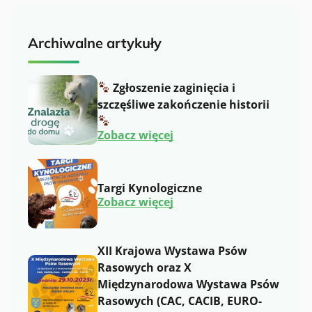
Archiwalne artykuły
Zgłoszenie zaginięcia i
szczęśliwe zakończenie historii
:
Zobacz więcej
Z
g
ł
Targi Kynologiczne
o
:
s
Zobacz więcej
T
z
a
e
r
n
g
i
XII Krajowa Wystawa Psów
i
e
Rasowych oraz X
K
z
y
a
Międzynarodowa Wystawa Psów
n
g
Rasowych (CAC, CACIB, EURO-
o
i