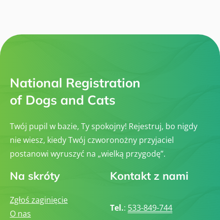
d
a
R
o
P
a
w
s
s
a
ó
o
W
w
w
y
R
y
s
a
c
t
s
h
a
o
w
w
National Registration
a
y
P
c
of Dogs and Cats
s
h
ó
(
w
C
R
A
Twój pupil w bazie, Ty spokojny! Rejestruj, bo nigdy
a
C
s
,
nie wiesz, kiedy Twój czworonożny przyjaciel
o
C
w
postanowi wyruszyć na „wielką przygodę”.
A
y
C
c
I
Na skróty
Kontakt z nami
h
B
(
,
C
E
A
Zgłoś zaginięcie
U
C
Tel.
:
533-849-744
R
O nas
,
O