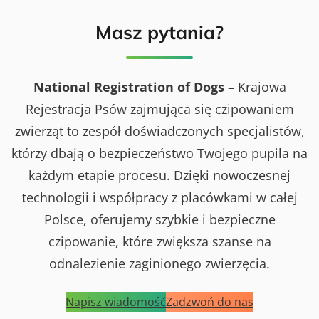
h
P
y
I
i
s
c
I
s
ó
Masz pytania?
h
I
t
w
o
M
o
R
r
i
r
a
a
ę
i
s
z
d
i
o
National Registration of Dogs
– Krajowa
X
z
w
M
y
y
Rejestracja Psów zajmująca się czipowaniem
i
n
c
ę
a
zwierząt to zespół doświadczonych specjalistów,
h
d
r
o
z
o
którzy dbają o bezpieczeństwo Twojego pupila na
r
y
d
a
n
o
każdym etapie procesu. Dzięki nowoczesnej
z
a
w
I
r
a
technologii i współpracy z placówkami w całej
X
o
W
M
d
y
Polsce, oferujemy szybkie i bezpieczne
i
o
s
ę
w
t
czipowanie, które zwiększa szanse na
d
a
a
z
W
w
odnalezienie zaginionego zwierzęcia.
y
y
a
n
s
P
a
t
s
r
Napisz wiadomość
Zadzwoń do nas
a
ó
o
w
w