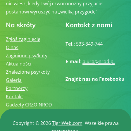
nie wiesz, kiedy Twój czworonożny przyjaciel
postanowi wyruszyć na „wielką przygodę”.
Na skróty
Kontakt z nami
Zgłoś zaginięcie
Tel.
:
533-849-744
O nas
Zaginione psy/koty
E-mail
:
biuro@nrod.pl
Aktualności
Znalezione psy/koty
Znajdź nas na Facebooku
Galeria
Partnerzy
Kontakt
Gadżety CRZO-NROD
Copyright © 2026
TigriWeb.com
. Wszelkie prawa