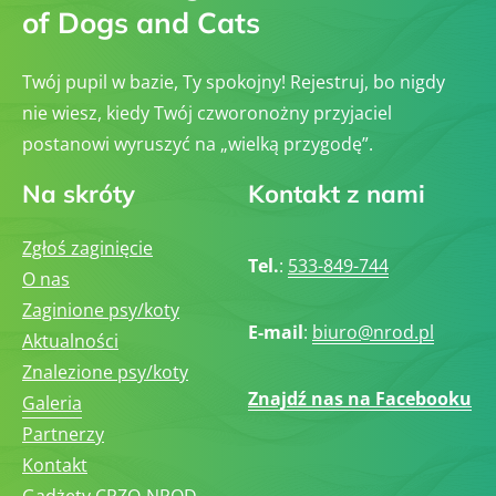
of Dogs and Cats
Twój pupil w bazie, Ty spokojny! Rejestruj, bo nigdy
nie wiesz, kiedy Twój czworonożny przyjaciel
postanowi wyruszyć na „wielką przygodę”.
Na skróty
Kontakt z nami
Zgłoś zaginięcie
Tel.
:
533-849-744
O nas
Zaginione psy/koty
E-mail
:
biuro@nrod.pl
Aktualności
Znalezione psy/koty
Znajdź nas na Facebooku
Galeria
Partnerzy
Kontakt
Gadżety CRZO-NROD