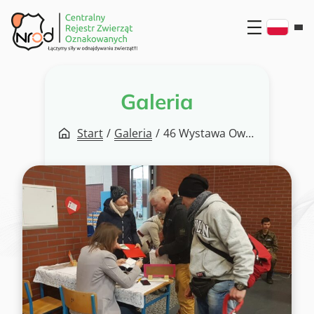
Przejdź
do
treści
Galeria
Start
/
Galeria
/
46 Wystawa Owczarków Niemieckich ZOND