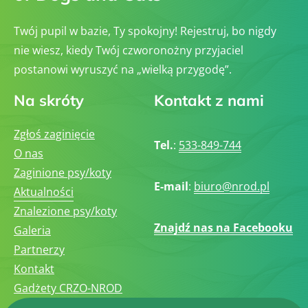
ó
(
w
C
R
A
Twój pupil w bazie, Ty spokojny! Rejestruj, bo nigdy
a
C
s
,
nie wiesz, kiedy Twój czworonożny przyjaciel
o
C
w
postanowi wyruszyć na „wielką przygodę”.
A
y
C
c
I
Na skróty
Kontakt z nami
h
B
(
,
C
E
A
Zgłoś zaginięcie
U
C
Tel.
:
533-849-744
R
O nas
,
O
C
-
Zaginione psy/koty
A
C
E-mail
:
biuro@nrod.pl
C
A
Aktualności
I
C
B
Znalezione psy/koty
I
,
B
Znajdź nas na Facebooku
Galeria
E
,
U
G
Partnerzy
R
O
O
L
Kontakt
-
D
C
Gadżety CRZO-NROD
-
A
C