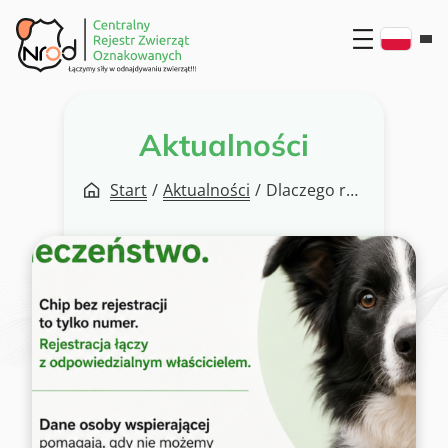
Przejdź
do
treści
Aktualności
Start
/
Aktualności
/
Dlaczego rejestracja chipa w bazie zwierząt oznakowanych jest tak ważna?