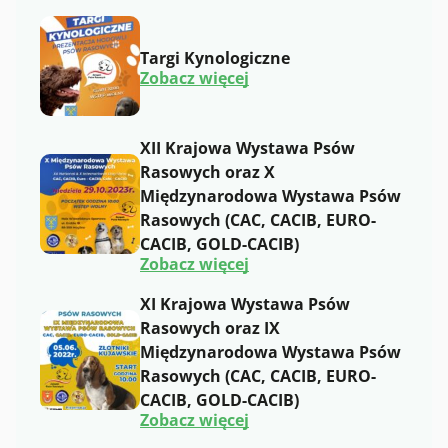
Z
g
ł
Targi Kynologiczne
o
:
s
Zobacz więcej
T
z
a
e
r
n
g
i
XII Krajowa Wystawa Psów
i
e
Rasowych oraz X
K
z
y
a
Międzynarodowa Wystawa Psów
n
g
Rasowych (CAC, CACIB, EURO-
o
i
l
n
CACIB, GOLD-CACIB)
o
i
:
Zobacz więcej
g
ę
X
i
c
I
c
i
XI Krajowa Wystawa Psów
I
z
a
K
Rasowych oraz IX
n
i
r
e
s
Międzynarodowa Wystawa Psów
a
z
j
Rasowych (CAC, CACIB, EURO-
c
o
z
CACIB, GOLD-CACIB)
w
ę
:
Zobacz więcej
a
ś
X
W
l